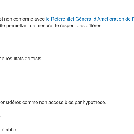
n est non conforme avec
le Référentiel Général d’Amélioration de 
dité permettant de mesurer le respect des critères.
de résultats de tests.
t considérés comme non accessibles par hypothèse.
e
 établie.