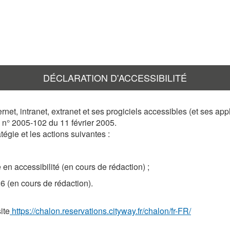
DÉCLARATION D'ACCESSIBILITÉ
et, intranet, extranet et ses progiciels accessibles (et ses app
i n° 2005-102 du 11 février 2005.
égie et les actions suivantes :
en accessibilité (en cours de rédaction) ;
6 (en cours de rédaction).
ite
https://chalon.reservations.cityway.fr/chalon/fr-FR/